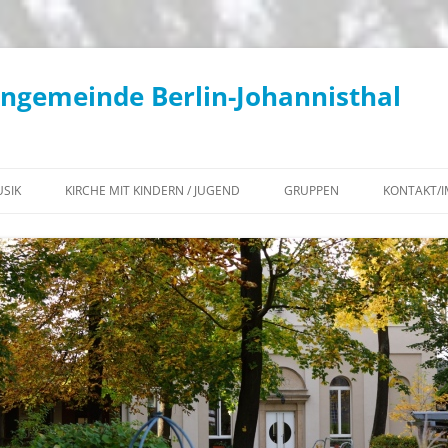
engemeinde Berlin-Johannisthal
SIK
KIRCHE MIT KINDERN / JUGEND
GRUPPEN
KONTAKT/
KONZERTE / KIRCHENMUSIK
KIKI – AKTUELLES
WOCHENÜBERSICHT
KANTOREI
KIKI – TERMINE
KLIMATEAM
GEMEINDECHOR
KONFIRMATION 2027
BEGEGNUNGS-CAFÉ
POSAUNENCHOR
JUGEND – AKTUELLES
KONTEMPLATIONSABENDE IN
KIRCHENGEMEINDE
FLÖTENKREIS
JG²
JOHANNISTHAL
INSTRUMENTALKREIS
JUGEND – TERMINE
DIAKONISCHER ARBEITSKREIS