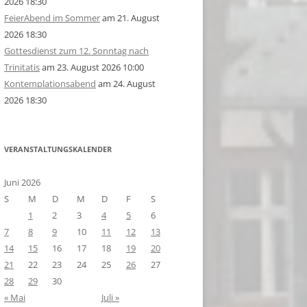
2026 18:30
FeierAbend im Sommer
am 21. August
2026 18:30
Gottesdienst zum 12. Sonntag nach
Trinitatis
am 23. August 2026 10:00
Kontemplationsabend
am 24. August
2026 18:30
VERANSTALTUNGSKALENDER
Juni 2026
S
M
D
M
D
F
S
1
2
3
4
5
6
7
8
9
10
11
12
13
14
15
16
17
18
19
20
21
22
23
24
25
26
27
28
29
30
« Mai
Juli »