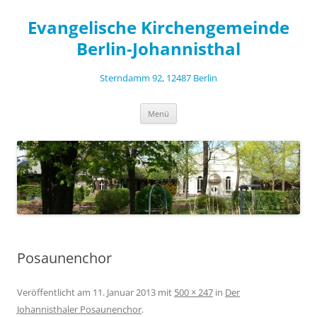
Zum
Inhalt
Evangelische Kirchengemeinde
springen
Berlin-Johannisthal
Sterndamm 92, 12487 Berlin
Menü
Posaunenchor
Veröffentlicht am
11. Januar 2013
mit
500 × 247
in
Der
Johannisthaler Posaunenchor
.