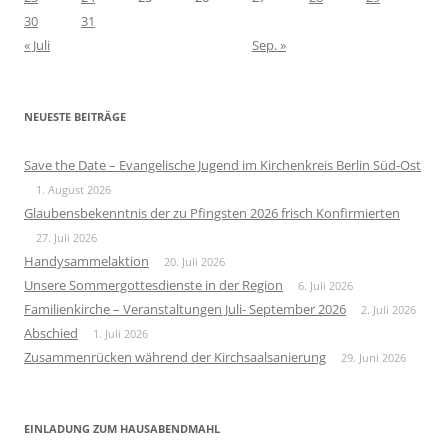
30
31
« Juli
Sep. »
NEUESTE BEITRÄGE
Save the Date – Evangelische Jugend im Kirchenkreis Berlin Süd-Ost
1. August 2026
Glaubensbekenntnis der zu Pfingsten 2026 frisch Konfirmierten
27. Juli 2026
Handysammelaktion
20. Juli 2026
Unsere Sommergottesdienste in der Region
6. Juli 2026
Familienkirche – Veranstaltungen Juli- September 2026
2. Juli 2026
Abschied
1. Juli 2026
Zusammenrücken während der Kirchsaalsanierung
29. Juni 2026
EINLADUNG ZUM HAUSABENDMAHL