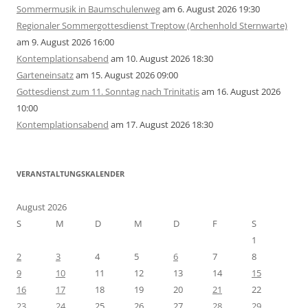
Sommermusik in Baumschulenweg
am 6. August 2026 19:30
Regionaler Sommergottesdienst Treptow (Archenhold Sternwarte)
am 9. August 2026 16:00
Kontemplationsabend
am 10. August 2026 18:30
Garteneinsatz
am 15. August 2026 09:00
Gottesdienst zum 11. Sonntag nach Trinitatis
am 16. August 2026
10:00
Kontemplationsabend
am 17. August 2026 18:30
VERANSTALTUNGSKALENDER
August 2026
S
M
D
M
D
F
S
1
2
3
4
5
6
7
8
9
10
11
12
13
14
15
16
17
18
19
20
21
22
23
24
25
26
27
28
29