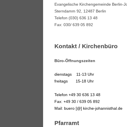
Evangelische Kirchengemeinde Berlin-J
BERICHTE
Sterndamm 92, 12487 Berlin
GEMEINDEGRUSS
Telefon (030) 636 13 48
Fax: 030/ 639 05 892
BERLIN-JOHANNISTHAL
Kontakt / Kirchenbüro
Büro-Öffnungszeiten
dienstags 11-13 Uhr
freitags 15-18 Uhr
Telefon +49 30 636 13 48
Fax: +49 30 / 639 05 892
Mail: buero [@] kirche-johannisthal.de
Pfarramt