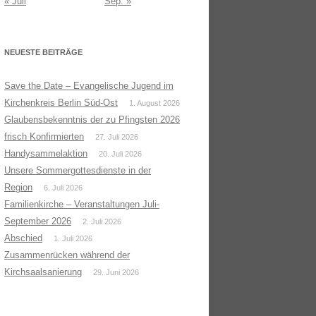
« Juli
Sep. »
NEUESTE BEITRÄGE
Save the Date – Evangelische Jugend im
Kirchenkreis Berlin Süd-Ost
1. August 2026
Glaubensbekenntnis der zu Pfingsten 2026
frisch Konfirmierten
27. Juli 2026
Handysammelaktion
20. Juli 2026
Unsere Sommergottesdienste in der
Region
6. Juli 2026
Familienkirche – Veranstaltungen Juli-
September 2026
2. Juli 2026
Abschied
1. Juli 2026
Zusammenrücken während der
Kirchsaalsanierung
29. Juni 2026