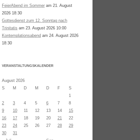
FeierAbend im Sommer
am 21. August
2026 18:30
Gottesdienst zum 12. Sonntag nach
Trinitatis
am 23. August 2026 10:00
Kontemplationsabend
am 24. August 2026
18:30
VERANSTALTUNGSKALENDER
August 2026
S
M
D
M
D
F
S
1
2
3
4
5
6
7
8
9
10
11
12
13
14
15
16
17
18
19
20
21
22
23
24
25
26
27
28
29
30
31