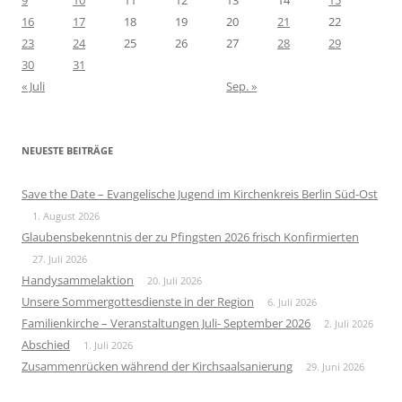
16
17
18
19
20
21
22
23
24
25
26
27
28
29
30
31
« Juli
Sep. »
NEUESTE BEITRÄGE
Save the Date – Evangelische Jugend im Kirchenkreis Berlin Süd-Ost
1. August 2026
Glaubensbekenntnis der zu Pfingsten 2026 frisch Konfirmierten
27. Juli 2026
Handysammelaktion
20. Juli 2026
Unsere Sommergottesdienste in der Region
6. Juli 2026
Familienkirche – Veranstaltungen Juli- September 2026
2. Juli 2026
Abschied
1. Juli 2026
Zusammenrücken während der Kirchsaalsanierung
29. Juni 2026