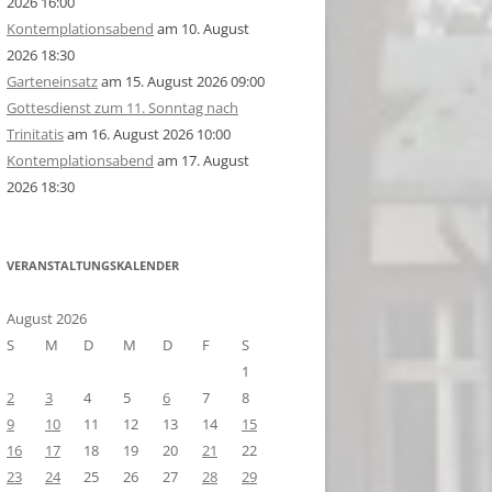
2026 16:00
Kontemplationsabend
am 10. August
2026 18:30
Garteneinsatz
am 15. August 2026 09:00
Gottesdienst zum 11. Sonntag nach
Trinitatis
am 16. August 2026 10:00
Kontemplationsabend
am 17. August
2026 18:30
VERANSTALTUNGSKALENDER
August 2026
S
M
D
M
D
F
S
1
2
3
4
5
6
7
8
9
10
11
12
13
14
15
16
17
18
19
20
21
22
23
24
25
26
27
28
29