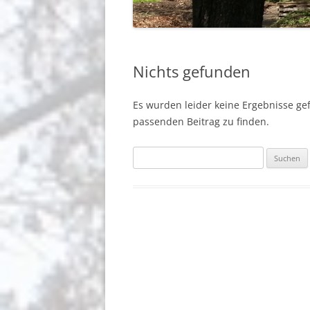
BERICHTE
GEMEINDEGRUSS
Nichts gefunden
BERLIN-JOHANNISTHAL
Es wurden leider keine Ergebnisse gefu
passenden Beitrag zu finden.
Suchen
nach: