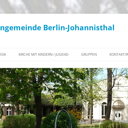
engemeinde Berlin-Johannisthal
SIK
KIRCHE MIT KINDERN / JUGEND
GRUPPEN
KONTAKT/
KONZERTE / KIRCHENMUSIK
KIKI – AKTUELLES
WOCHENÜBERSICHT
KANTOREI
KIKI – TERMINE
KLIMATEAM
GEMEINDECHOR
KONFIRMATION 2027
BEGEGNUNGS-CAFÉ
POSAUNENCHOR
JUGEND – AKTUELLES
KONTEMPLATIONSABENDE IN
KIRCHENGEMEINDE
FLÖTENKREIS
JG²
JOHANNISTHAL
INSTRUMENTALKREIS
JUGEND – TERMINE
DIAKONISCHER ARBEITSKREIS