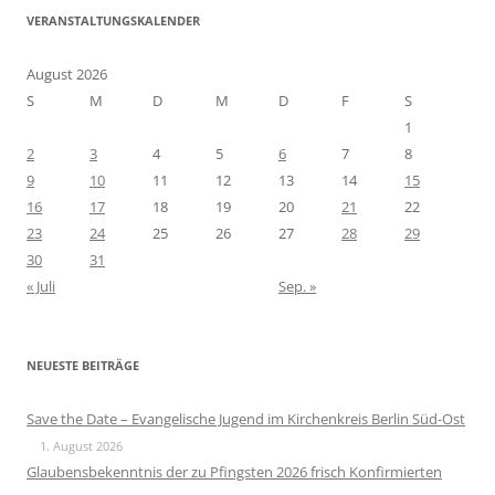
VERANSTALTUNGSKALENDER
August 2026
S
M
D
M
D
F
S
1
2
3
4
5
6
7
8
9
10
11
12
13
14
15
16
17
18
19
20
21
22
23
24
25
26
27
28
29
30
31
« Juli
Sep. »
NEUESTE BEITRÄGE
Save the Date – Evangelische Jugend im Kirchenkreis Berlin Süd-Ost
1. August 2026
Glaubensbekenntnis der zu Pfingsten 2026 frisch Konfirmierten