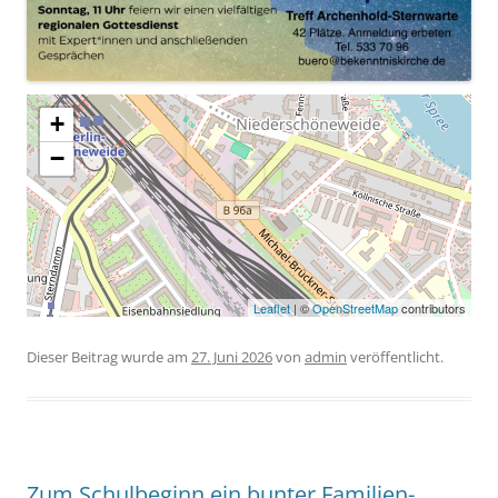
+
−
Leaflet
| ©
OpenStreetMap
contributors
Dieser Beitrag wurde am
27. Juni 2026
von
admin
veröffentlicht.
Zum Schulbeginn ein bunter Familien-