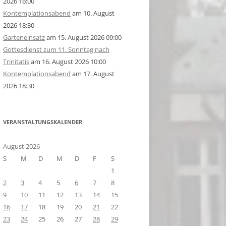
2026 16:00
Kontemplationsabend
am 10. August
2026 18:30
Garteneinsatz
am 15. August 2026 09:00
Gottesdienst zum 11. Sonntag nach
Trinitatis
am 16. August 2026 10:00
Kontemplationsabend
am 17. August
2026 18:30
VERANSTALTUNGSKALENDER
August 2026
S
M
D
M
D
F
S
1
2
3
4
5
6
7
8
9
10
11
12
13
14
15
16
17
18
19
20
21
22
23
24
25
26
27
28
29