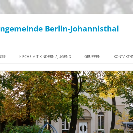
engemeinde Berlin-Johannisthal
SIK
KIRCHE MIT KINDERN / JUGEND
GRUPPEN
KONTAKT/
KONZERTE / KIRCHENMUSIK
KIKI – AKTUELLES
WOCHENÜBERSICHT
KANTOREI
KIKI – TERMINE
KLIMATEAM
GEMEINDECHOR
KONFIRMATION 2027
BEGEGNUNGS-CAFÉ
POSAUNENCHOR
JUGEND – AKTUELLES
KONTEMPLATIONSABENDE IN
KIRCHENGEMEINDE
FLÖTENKREIS
JG²
JOHANNISTHAL
INSTRUMENTALKREIS
JUGEND – TERMINE
DIAKONISCHER ARBEITSKREIS