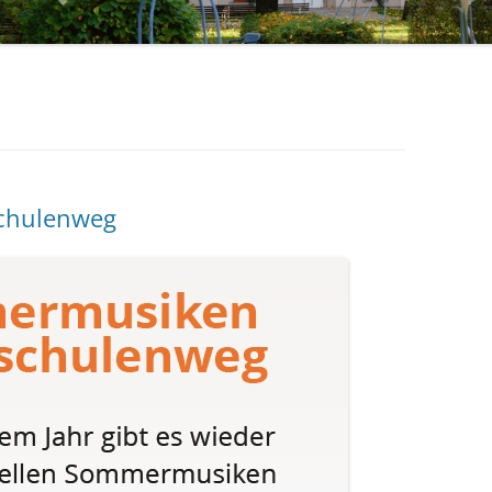
HANDARBEITSKREIS
chulenweg