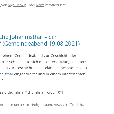
1
von
Anja Herwig
unter
News
veröffentlicht.
che Johannisthal – ein
ll“ (Gemeindeabend 19.08.2021)
t einem Gemeindeabend zur Geschichte der
rer Scheel hatte sich mit Unterstützung von Herrn
ionen zur Geschichte des Geländes, besonders vom
nnisthal
eingearbeitet und in einem interessanten
lt.
“basic_thumbnail“ thumbnail_crop=“0″]
on
admin
unter
Gemeindejubiläum
,
News
veröffentlicht.