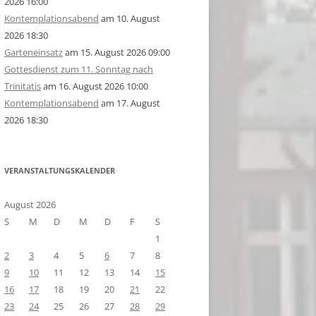
2026 16:00
Kontemplationsabend
am 10. August
2026 18:30
Garteneinsatz
am 15. August 2026 09:00
Gottesdienst zum 11. Sonntag nach
Trinitatis
am 16. August 2026 10:00
Kontemplationsabend
am 17. August
2026 18:30
VERANSTALTUNGSKALENDER
August 2026
S
M
D
M
D
F
S
1
2
3
4
5
6
7
8
9
10
11
12
13
14
15
16
17
18
19
20
21
22
23
24
25
26
27
28
29