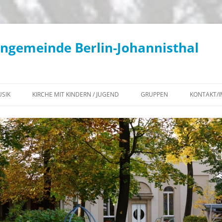
engemeinde Berlin-Johannisthal
SIK
KIRCHE MIT KINDERN / JUGEND
GRUPPEN
KONTAKT/
KONZERTE / KIRCHENMUSIK
KIKI – AKTUELLES
WOCHENÜBERSICHT
KANTOREI
KIKI – TERMINE
KLIMATEAM
GEMEINDECHOR
KONFIRMATION 2027
BEGEGNUNGS-CAFÉ
POSAUNENCHOR
JUGEND – AKTUELLES
KONTEMPLATIONSABENDE IN
KIRCHENGEMEINDE
FLÖTENKREIS
JG²
JOHANNISTHAL
INSTRUMENTALKREIS
JUGEND – TERMINE
DIAKONISCHER ARBEITSKREIS