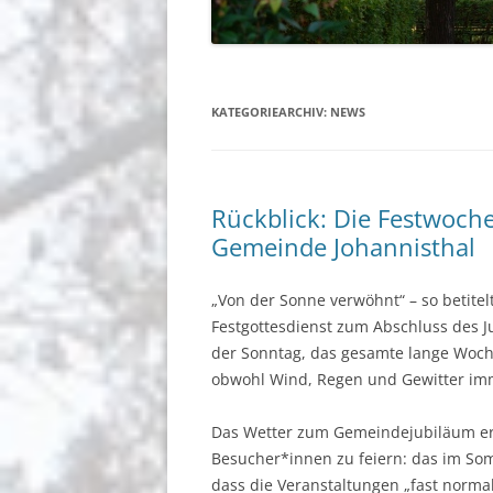
BERICHTE
GEMEINDEGRUSS
BERLIN-JOHANNISTHAL
KATEGORIEARCHIV:
NEWS
Rückblick: Die Festwoche
Gemeinde Johannisthal
„Von der Sonne verwöhnt“ – so betite
Festgottesdienst zum Abschluss des 
der Sonntag, das gesamte lange Woc
obwohl Wind, Regen und Gewitter imm
Das Wetter zum Gemeindejubiläum erla
Besucher*innen zu feiern: das im Som
dass die Veranstaltungen „fast normal