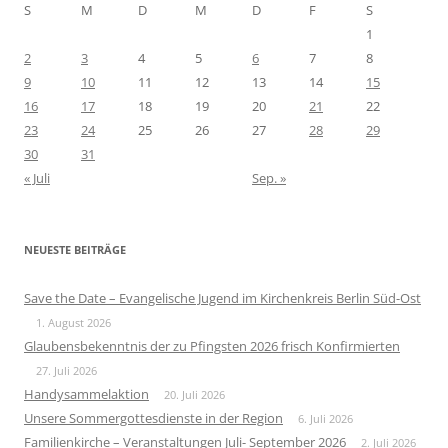
S
M
D
M
D
F
S
1
2
3
4
5
6
7
8
9
10
11
12
13
14
15
16
17
18
19
20
21
22
23
24
25
26
27
28
29
30
31
« Juli
Sep. »
NEUESTE BEITRÄGE
Save the Date – Evangelische Jugend im Kirchenkreis Berlin Süd-Ost
1. August 2026
Glaubensbekenntnis der zu Pfingsten 2026 frisch Konfirmierten
27. Juli 2026
Handysammelaktion
20. Juli 2026
Unsere Sommergottesdienste in der Region
6. Juli 2026
Familienkirche – Veranstaltungen Juli- September 2026
2. Juli 2026