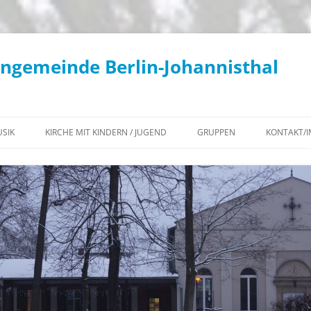
engemeinde Berlin-Johannisthal
SIK
KIRCHE MIT KINDERN / JUGEND
GRUPPEN
KONTAKT/
KONZERTE / KIRCHENMUSIK
KIKI – AKTUELLES
WOCHENÜBERSICHT
KANTOREI
KIKI – TERMINE
KLIMATEAM
GEMEINDECHOR
KONFIRMATION 2027
BEGEGNUNGS-CAFÉ
POSAUNENCHOR
JUGEND – AKTUELLES
KONTEMPLATIONSABENDE IN
KIRCHENGEMEINDE
FLÖTENKREIS
JG²
JOHANNISTHAL
INSTRUMENTALKREIS
JUGEND – TERMINE
DIAKONISCHER ARBEITSKREIS