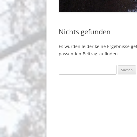
BERICHTE
GEMEINDEGRUSS
Nichts gefunden
BERLIN-JOHANNISTHAL
Es wurden leider keine Ergebnisse gefu
passenden Beitrag zu finden.
Suchen
nach: