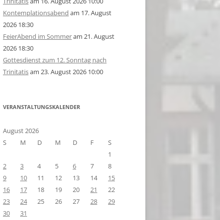
Trinitatis
am 16. August 2026 10:00
Kontemplationsabend
am 17. August
2026 18:30
FeierAbend im Sommer
am 21. August
2026 18:30
Gottesdienst zum 12. Sonntag nach
Trinitatis
am 23. August 2026 10:00
VERANSTALTUNGSKALENDER
August 2026
S
M
D
M
D
F
S
1
2
3
4
5
6
7
8
9
10
11
12
13
14
15
16
17
18
19
20
21
22
23
24
25
26
27
28
29
30
31