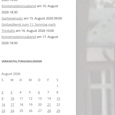
Kontemplationsabend
am 10. August
2026 18:30
Garteneinsatz
am 15. August 2026 09:00
Gottesdienst zum 11. Sonntag nach
Trinitatis
am 16. August 2026 10:00
Kontemplationsabend
am 17. August
2026 18:30
VERANSTALTUNGSKALENDER
August 2026
S
M
D
M
D
F
S
1
2
3
4
5
6
7
8
9
10
11
12
13
14
15
16
17
18
19
20
21
22
23
24
25
26
27
28
29