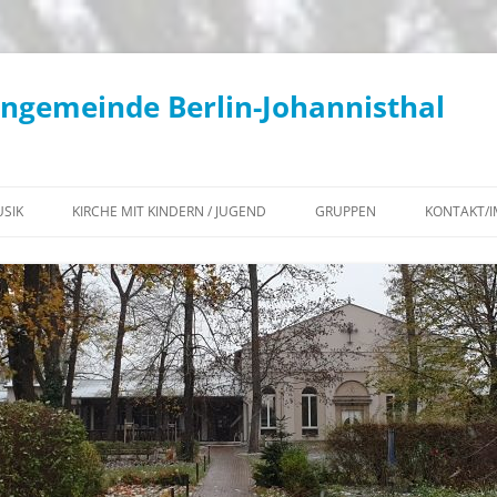
engemeinde Berlin-Johannisthal
SIK
KIRCHE MIT KINDERN / JUGEND
GRUPPEN
KONTAKT/
KONZERTE / KIRCHENMUSIK
KIKI – AKTUELLES
WOCHENÜBERSICHT
KANTOREI
KIKI – TERMINE
KLIMATEAM
GEMEINDECHOR
KONFIRMATION 2027
BEGEGNUNGS-CAFÉ
POSAUNENCHOR
JUGEND – AKTUELLES
KONTEMPLATIONSABENDE IN
KIRCHENGEMEINDE
FLÖTENKREIS
JG²
JOHANNISTHAL
INSTRUMENTALKREIS
JUGEND – TERMINE
DIAKONISCHER ARBEITSKREIS