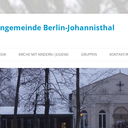
engemeinde Berlin-Johannisthal
SIK
KIRCHE MIT KINDERN / JUGEND
GRUPPEN
KONTAKT/
KONZERTE / KIRCHENMUSIK
KIKI – AKTUELLES
WOCHENÜBERSICHT
KANTOREI
KIKI – TERMINE
KLIMATEAM
GEMEINDECHOR
KONFIRMATION 2027
BEGEGNUNGS-CAFÉ
POSAUNENCHOR
JUGEND – AKTUELLES
KONTEMPLATIONSABENDE IN
KIRCHENGEMEINDE
FLÖTENKREIS
JG²
JOHANNISTHAL
INSTRUMENTALKREIS
JUGEND – TERMINE
DIAKONISCHER ARBEITSKREIS