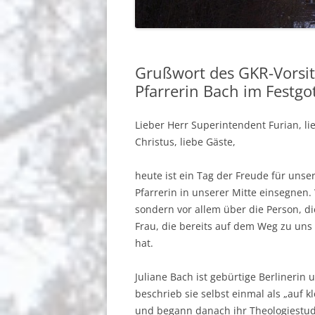
BERICHTE
GEMEINDEGRUSS
Grußwort des GKR-Vorsi
BERLIN-JOHANNISTHAL
Pfarrerin Bach im Festg
Lieber Herr Superintendent Furian, li
Christus, liebe Gäste,
heute ist ein Tag der Freude für unser
Pfarrerin in unserer Mitte einsegnen. 
sondern vor allem über die Person, d
Frau, die bereits auf dem Weg zu un
hat.
Juliane Bach ist gebürtige Berlineri
beschrieb sie selbst einmal als „auf 
und begann danach ihr Theologiestudi