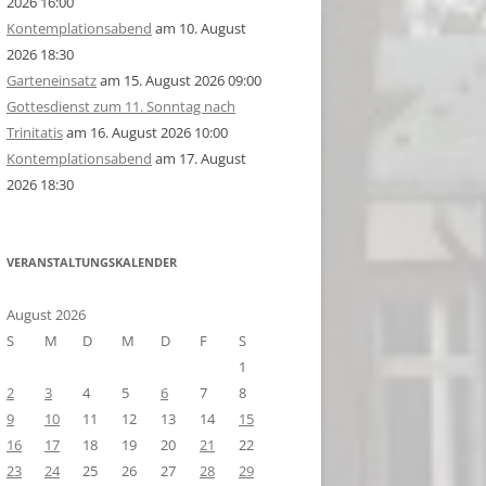
2026 16:00
Kontemplationsabend
am 10. August
2026 18:30
Garteneinsatz
am 15. August 2026 09:00
Gottesdienst zum 11. Sonntag nach
Trinitatis
am 16. August 2026 10:00
Kontemplationsabend
am 17. August
2026 18:30
VERANSTALTUNGSKALENDER
August 2026
S
M
D
M
D
F
S
1
2
3
4
5
6
7
8
9
10
11
12
13
14
15
16
17
18
19
20
21
22
23
24
25
26
27
28
29