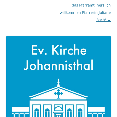
das Pfarramt: herzlich
willkommen Pfarrerin Juliane
Bach!
→