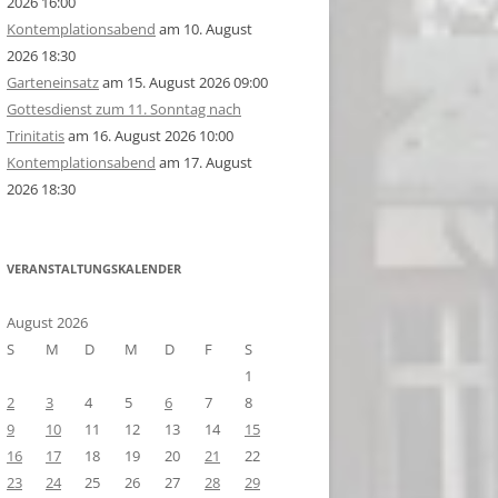
2026 16:00
Kontemplationsabend
am 10. August
2026 18:30
Garteneinsatz
am 15. August 2026 09:00
Gottesdienst zum 11. Sonntag nach
Trinitatis
am 16. August 2026 10:00
Kontemplationsabend
am 17. August
2026 18:30
VERANSTALTUNGSKALENDER
August 2026
S
M
D
M
D
F
S
1
2
3
4
5
6
7
8
9
10
11
12
13
14
15
16
17
18
19
20
21
22
23
24
25
26
27
28
29