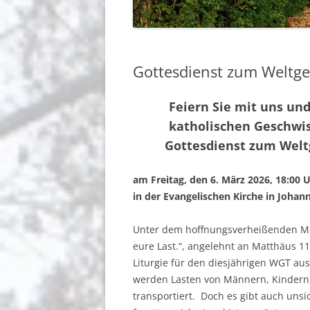
BERICHTE
GEMEINDEGRUSS
Gottesdienst zum Weltge
BERLIN-JOHANNISTHAL
Feiern Sie mit uns un
katholischen Geschwi
Gottesdienst zum Welt
am Freitag, den 6. März 2026, 18:00 
in der Evangelischen Kirche in Johann
Unter dem hoffnungsverheißenden Mo
eure Last.“, angelehnt an Matthäus 1
Liturgie für den diesjährigen WGT aus 
werden Lasten von Männern, Kindern,
transportiert. Doch es gibt auch uns