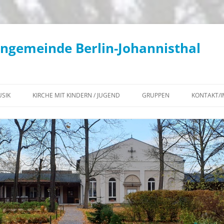
engemeinde Berlin-Johannisthal
SIK
KIRCHE MIT KINDERN / JUGEND
GRUPPEN
KONTAKT/
KONZERTE / KIRCHENMUSIK
KIKI – AKTUELLES
WOCHENÜBERSICHT
KANTOREI
KIKI – TERMINE
KLIMATEAM
GEMEINDECHOR
KONFIRMATION 2027
BEGEGNUNGS-CAFÉ
POSAUNENCHOR
JUGEND – AKTUELLES
KONTEMPLATIONSABENDE IN
KIRCHENGEMEINDE
FLÖTENKREIS
JG²
JOHANNISTHAL
INSTRUMENTALKREIS
JUGEND – TERMINE
DIAKONISCHER ARBEITSKREIS