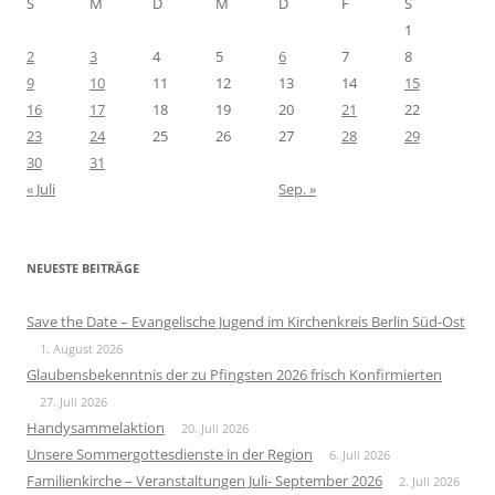
S
M
D
M
D
F
S
1
2
3
4
5
6
7
8
9
10
11
12
13
14
15
16
17
18
19
20
21
22
23
24
25
26
27
28
29
30
31
« Juli
Sep. »
NEUESTE BEITRÄGE
Save the Date – Evangelische Jugend im Kirchenkreis Berlin Süd-Ost
1. August 2026
Glaubensbekenntnis der zu Pfingsten 2026 frisch Konfirmierten
27. Juli 2026
Handysammelaktion
20. Juli 2026
Unsere Sommergottesdienste in der Region
6. Juli 2026
Familienkirche – Veranstaltungen Juli- September 2026
2. Juli 2026