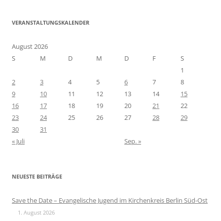
VERANSTALTUNGSKALENDER
August 2026
S
M
D
M
D
F
S
1
2
3
4
5
6
7
8
9
10
11
12
13
14
15
16
17
18
19
20
21
22
23
24
25
26
27
28
29
30
31
« Juli
Sep. »
NEUESTE BEITRÄGE
Save the Date – Evangelische Jugend im Kirchenkreis Berlin Süd-Ost
1. August 2026