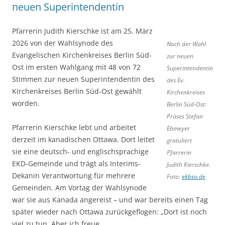
neuen Superintendentin
Pfarrerin Judith Kierschke ist am 25. März
2026 von der Wahlsynode des
Nach der Wahl
Evangelischen Kirchenkreises Berlin Süd-
zur neuen
Ost im ersten Wahlgang mit 48 von 72
Superintendentin
Stimmen zur neuen Superintendentin des
des Ev.
Kirchenkreises Berlin Süd-Ost gewählt
Kirchenkreises
worden.
Berlin Süd-Ost:
Präses Stefan
Pfarrerin Kierschke lebt und arbeitet
Ebmeyer
derzeit im kanadischen Ottawa. Dort leitet
gratuliert
sie eine deutsch- und englischsprachige
Pfarrerin
EKD-Gemeinde und trägt als Interims-
Judith Kierschke.
Dekanin Verantwortung für mehrere
Foto:
ekbso.de
Gemeinden. Am Vortag der Wahlsynode
war sie aus Kanada angereist – und war bereits einen Tag
später wieder nach Ottawa zurückgeflogen: „Dort ist noch
viel zu tun. Aber ich freue